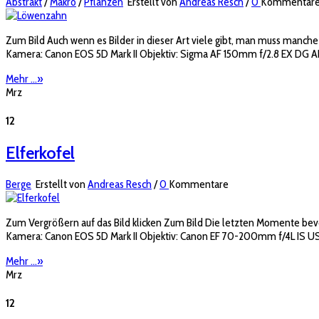
Abstrakt
/
Makro
/
Pflanzen
Erstellt von
Andreas Resch
/
0
Kommentar
Zum Bild Auch wenn es Bilder in dieser Art viele gibt, man muss manche
Kamera: Canon EOS 5D Mark II Objektiv: Sigma AF 150mm f/2.8 EX DG A
Mehr ...
»
Mrz
12
Elferkofel
Berge
Erstellt von
Andreas Resch
/
0
Kommentare
Zum Vergrößern auf das Bild klicken Zum Bild Die letzten Momente bevor
Kamera: Canon EOS 5D Mark II Objektiv: Canon EF 70-200mm f/4L IS USM B
Mehr ...
»
Mrz
12