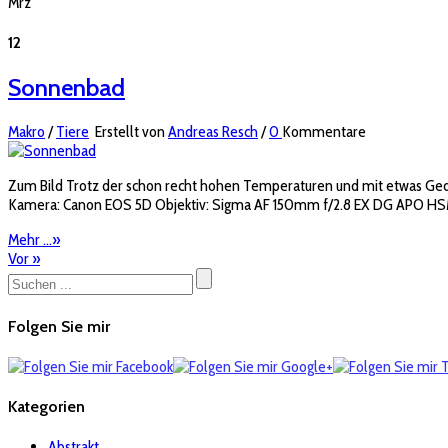
Mrz
12
Sonnenbad
Makro
/
Tiere
Erstellt von
Andreas Resch
/
0
Kommentare
Zum Bild Trotz der schon recht hohen Temperaturen und mit etwas Geduld
Kamera: Canon EOS 5D Objektiv: Sigma AF 150mm f/2.8 EX DG APO HSM 
Mehr ...
»
Vor
»
Folgen Sie mir
Kategorien
Abstrakt