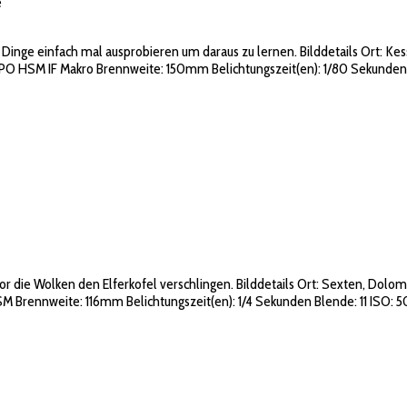
e
 Dinge einfach mal ausprobieren um daraus zu lernen. Bilddetails Ort: Ke
PO HSM IF Makro Brennweite: 150mm Belichtungszeit(en): 1/80 Sekunden
 die Wolken den Elferkofel verschlingen. Bilddetails Ort: Sexten, Dolomi
rennweite: 116mm Belichtungszeit(en): 1/4 Sekunden Blende: 11 ISO: 50 F