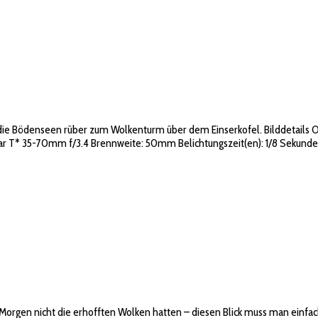
die Bödenseen rüber zum Wolkenturm über dem Einserkofel. Bilddetails Ort
r T* 35-70mm f/3.4 Brennweite: 50mm Belichtungszeit(en): 1/8 Sekunden B
orgen nicht die erhofften Wolken hatten – diesen Blick muss man einfach 