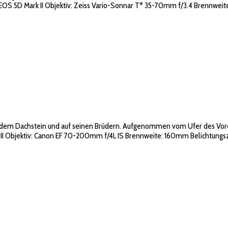
EOS 5D Mark II Objektiv: Zeiss Vario-Sonnar T* 35-70mm f/3.4 Brennwe
uf dem Dachstein und auf seinen Brüdern. Aufgenommen vom Ufer des Vorde
 Objektiv: Canon EF 70-200mm f/4L IS Brennweite: 160mm Belichtungszeit