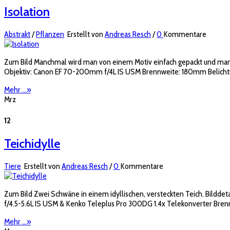
Isolation
Abstrakt
/
Pflanzen
Erstellt von
Andreas Resch
/
0
Kommentare
Zum Bild Manchmal wird man von einem Motiv einfach gepackt und man m
Objektiv: Canon EF 70-200mm f/4L IS USM Brennweite: 180mm Belichtungs
Mehr ...
»
Mrz
12
Teichidylle
Tiere
Erstellt von
Andreas Resch
/
0
Kommentare
Zum Bild Zwei Schwäne in einem idyllischen, versteckten Teich. Bildde
f/4.5-5.6L IS USM & Kenko Teleplus Pro 300DG 1.4x Telekonverter Bren
Mehr ...
»