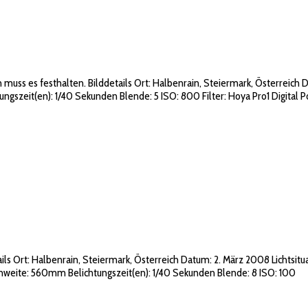
uss es festhalten. Bilddetails Ort: Halbenrain, Steiermark, Österreich
zeit(en): 1/40 Sekunden Blende: 5 ISO: 800 Filter: Hoya Pro1 Digital Po
tails Ort: Halbenrain, Steiermark, Österreich Datum: 2. März 2008 Lich
nweite: 560mm Belichtungszeit(en): 1/40 Sekunden Blende: 8 ISO: 100