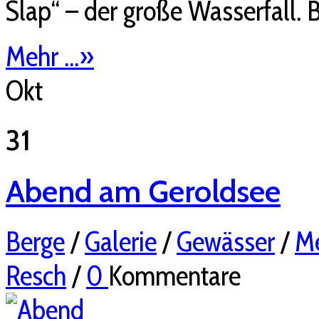
Slap“ – der große Wasserfall. B
Mehr ...
»
Okt
31
Abend am Geroldsee
Berge
/
Galerie
/
Gewässer
/
Me
Resch
/
0
Kommentare