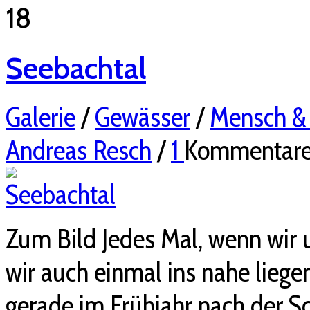
18
Seebachtal
Galerie
/
Gewässer
/
Mensch &
Andreas Resch
/
1
Kommentar
Zum Bild Jedes Mal, wenn wir u
wir auch einmal ins nahe liege
gerade im Frühjahr nach der 