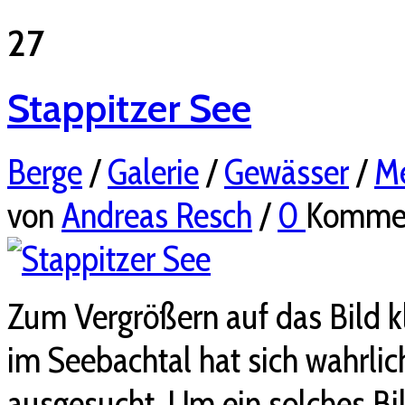
27
Stappitzer See
Berge
/
Galerie
/
Gewässer
/
Me
von
Andreas Resch
/
0
Komme
Zum Vergrößern auf das Bild k
im Seebachtal hat sich wahrlic
ausgesucht. Um ein solches Bi