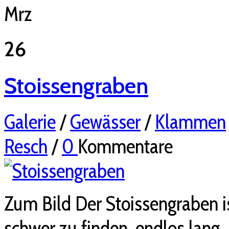
Mrz
26
Stoissengraben
Galerie
/
Gewässer
/
Klammen
Resch
/
0
Kommentare
Zum Bild Der Stoissengraben i
schwer zu finden, endlos lang.