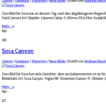
Galerie
/
Gewässer
/
Klammen
/
Neue Bilder
Erstellt von
Andreas Resch
Zum Bild Die Soca war an diesem Tag, nach den abgeklungenen Regenfälle
Field Camera 4×5 Objektiv: Calumet Caltar-S 210mm f/5.6 Film: Kodak E
Mehr ...
»
Apr
30
Soca Canyon
Galerie
/
Gewässer
/
Klammen
/
Neue Bilder
Erstellt von
Andreas Resch
Zum Bild Die Soca hat viele Gesichter, aber am bekannstesten ist sie für 
Bilddetails Ort: Soca Canyon, Triglav NP, Slowenien Datum: 17. Oktober 
Mehr ...
»
Apr
27