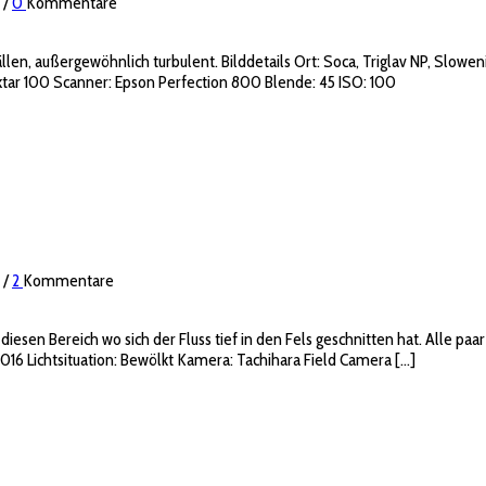
/
0
Kommentare
n, außergewöhnlich turbulent. Bilddetails Ort: Soca, Triglav NP, Sloweni
ktar 100 Scanner: Epson Perfection 800 Blende: 45 ISO: 100
/
2
Kommentare
diesen Bereich wo sich der Fluss tief in den Fels geschnitten hat. Alle paa
2016 Lichtsituation: Bewölkt Kamera: Tachihara Field Camera […]