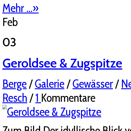
Mehr ...
»
Feb
03
Geroldsee & Zugspitze
Berge
/
Galerie
/
Gewässer
/
Ne
Resch
/
1
Kommentare
Zum Bild Der idyllische Blick